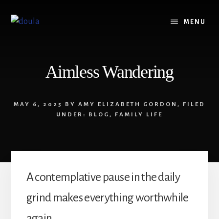
Skip
Skip
to
to
MENU
content
footer
Aimless Wandering
MAY 6, 2025
BY
AMY ELIZABETH GORDON
,
FILED
UNDER:
BLOG
,
FAMILY LIFE
A contemplative pause in the daily
grind makes everything worthwhile
again.